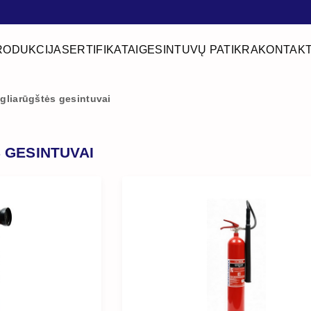
RODUKCIJA
SERTIFIKATAI
GESINTUVŲ PATIKRA
KONTAKT
gliarūgštės gesintuvai
 GESINTUVAI