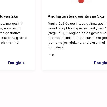
ntuvas 2kg
Angliarūgštės gesintuvas 5kg
 galima gesinti
Angliarūgštės gesintuvu galima gesint
us, išskyrus C
beveik visų klasių gaisrus, išskyrus C
tės gesintuvai
(degių dujų). Angliarūgštės gesintuva
ikiai tinka gesinti
neteršia aplinkos, tad puikiai tinka ges
 elektroninei
jautriems įrenginiams ar elektroninei
aparatūrai.
5kg
Daugiau
Daugi