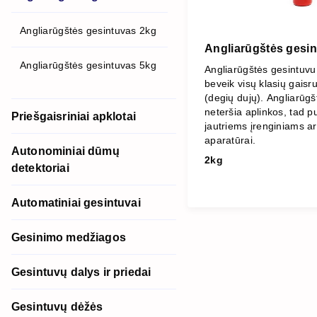
Angliarūgštės gesintuvas 2kg
Angliarūgštės gesi
Angliarūgštės gesintuvas 5kg
Angliarūgštės gesintuvu
beveik visų klasių gaisr
(degių dujų). Angliarūgš
neteršia aplinkos, tad pu
Priešgaisriniai apklotai
jautriems įrenginiams ar
aparatūrai.
Autonominiai dūmų
2kg
detektoriai
Automatiniai gesintuvai
Gesinimo medžiagos
Gesintuvų dalys ir priedai
Gesintuvų dėžės