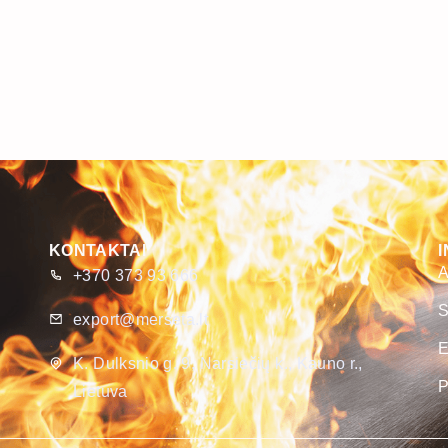
KONTAKTAI
A
+370 373 93 666
S
export@merseta.lt
E
K. Dulksnio g. 9, Narsiečių k., Kauno r.,
P
Lietuva