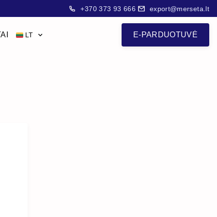
+370 373 93 666
export@merseta.lt
AI
E-PARDUOTUVĖ
LT