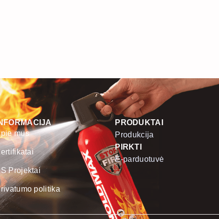
INFORMACIJA
PRODUKTAI
pie mus
Produkcija
PIRKTI
ertifikatai
E-parduotuvė
S Projektai
rivatumo politika