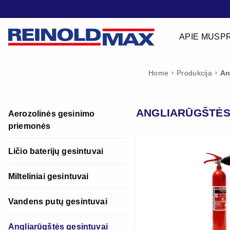
APIE MUS
P
Home
Produkcija
An
ANGLIARŪGŠTĖS
Aerozolinės gesinimo
priemonės
Ličio baterijų gesintuvai
Milteliniai gesintuvai
Vandens putų gesintuvai
Angliarūgštės gesintuvai