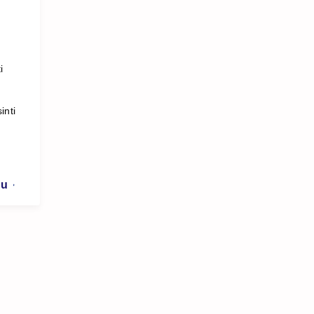
i
i
inti
au