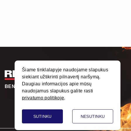
Šiame tinklalapyje naudojame slapukus
siekiant užtikrinti pilnavertį naršymą.
Daugiau informacijos apie mūsų
BENDRAUKIME
naudojamus slapukus galite rasti
privatumo politikoje
.
SUTINKU
NESUTINKU