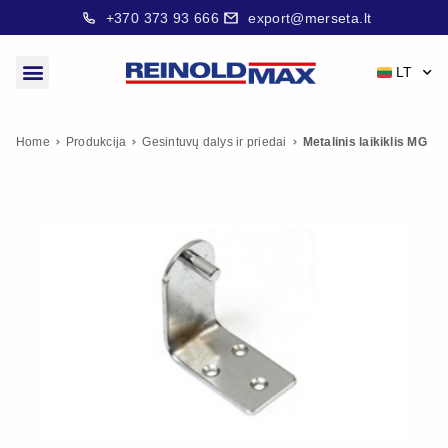
+370 373 93 666
export@merseta.lt
LT
Home
Produkcija
Gesintuvų dalys ir priedai
Metalinis laikiklis MG