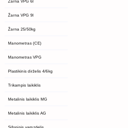
Žarna VPG 6l
Žarna VPG 9l
Žarna 25/50kg
Manometras (CE)
Manometras VPG
Plastikinis dirželis 4/6kg
Trikampis laikiklis
Metalinis laikiklis MG
Metalinis laikiklis AG
Sifoninis vamzdelis