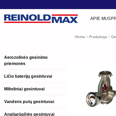
APIE MUS
P
Home
Produkcija
Ge
Aerozolinės gesinimo
priemonės
Ličio baterijų gesintuvai
Milteliniai gesintuvai
Vandens putų gesintuvai
Angliarūgštės gesintuvai