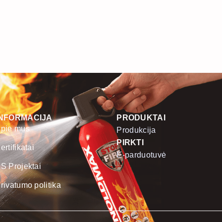
INFORMACIJA
PRODUKTAI
pie mus
Produkcija
PIRKTI
ertifikatai
E-parduotuvė
S Projektai
rivatumo politika