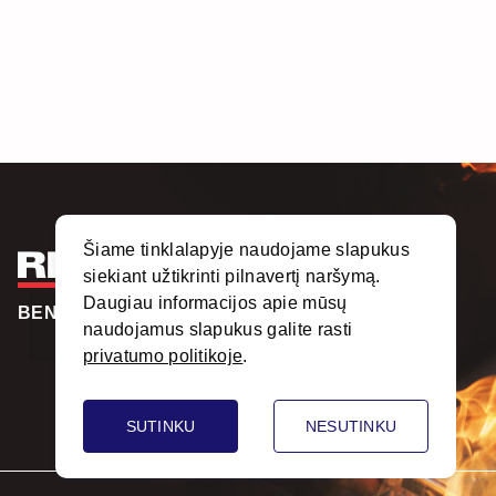
Šiame tinklalapyje naudojame slapukus
siekiant užtikrinti pilnavertį naršymą.
Daugiau informacijos apie mūsų
BENDRAUKIME
naudojamus slapukus galite rasti
privatumo politikoje
.
SUTINKU
NESUTINKU