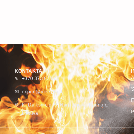
KONTAKTAI
A
+370 373 93 666
S
export@merseta.lt
E
K. Dulksnio g. 9, Narsiečių k., Kauno r.,
P
Lietuva