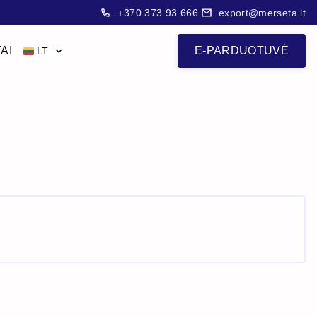
+370 373 93 666
export@merseta.lt
AI
E-PARDUOTUVĖ
LT