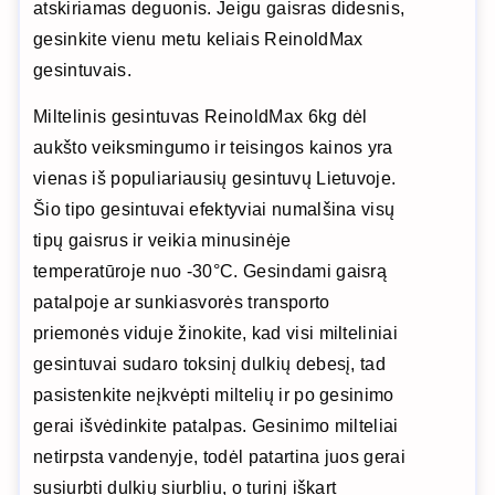
atskiriamas deguonis. Jeigu gaisras didesnis,
gesinkite vienu metu keliais ReinoldMax
gesintuvais.
Miltelinis gesintuvas ReinoldMax 6kg dėl
aukšto veiksmingumo ir teisingos kainos yra
vienas iš populiariausių gesintuvų Lietuvoje.
Šio tipo gesintuvai efektyviai numalšina visų
tipų gaisrus ir veikia minusinėje
temperatūroje nuo -30°C. Gesindami gaisrą
patalpoje ar sunkiasvorės transporto
priemonės viduje žinokite, kad visi milteliniai
gesintuvai sudaro toksinį dulkių debesį, tad
pasistenkite neįkvėpti miltelių ir po gesinimo
gerai išvėdinkite patalpas. Gesinimo milteliai
netirpsta vandenyje, todėl patartina juos gerai
susiurbti dulkių siurbliu, o turinį iškart