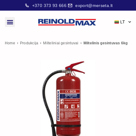
+370 373 93 666
export@merseta.lt
LT
Home
Produkcija
Milteliniai gesintuvai
Miltelinis gesintuvas 6kg