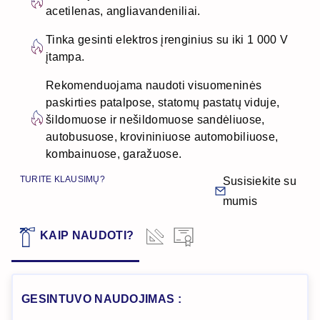
acetilenas, angliavandeniliai.
Tinka gesinti elektros įrenginius su iki 1 000 V
įtampa.
Rekomenduojama naudoti visuomeninės
paskirties patalpose, statomų pastatų viduje,
šildomuose ir nešildomuose sandėliuose,
autobusuose, krovininiuose automobiliuose,
kombainuose, garažuose.
TURITE KLAUSIMŲ?
Susisiekite su
mumis
TECHNINIAI
KAIP NAUDOTI?
SERTIFIKATAS
DUOMENYS
GESINTUVO NAUDOJIMAS :