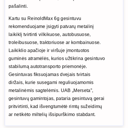
pašalinti.
Kartu su ReinoldMax 6g gesintuvu
rekomenduojame įsigyti patvarų metalinį
laikiklį tvirtinti vilkikuose, autobusuose,
troleibusuose, traktoriuose ar kombainuose.
Laikiklio apačioje ir viršuje įmontuotos
guminės atramėlės, kurios užtikrina gesintuvo
stabilumą autotransporto priemonėje.
Gesintuvas fiksuojamas dvejais tvirtais
diržais, kurie susegami reguliuojamomis
metalinėmis sagtelėmis. UAB „Merseta”,
gesintuvų gamintojas, pataria gesintuvą gerai
pritvirtinti, kad išvengtumėtė rimtų sužeidimų
ar netikėto miltelių išsipurškimo stabdant.