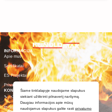
INFORMACIJA
PRODUKTAI
Apie mus
Produkcija
Sertifikatai
PIRKTI
ES Projektai
E-parduotuvė
Privatumo politika
KONTAKTAI
Šiame tinklalapyje naudojame slapukus
siekiant užtikrinti pilnavertį naršymą.
+370 373 93 666
Daugiau informacijos apie mūsų
export@merseta.lt
naudojamus slapukus galite rasti
privatumo