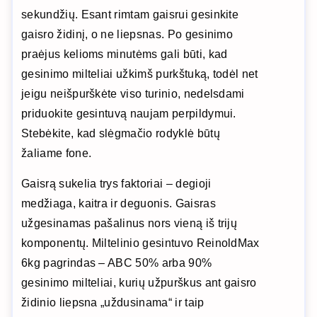
sekundžių. Esant rimtam gaisrui gesinkite
gaisro židinį, o ne liepsnas. Po gesinimo
praėjus kelioms minutėms gali būti, kad
gesinimo milteliai užkimš purkštuką, todėl net
jeigu neišpurškėte viso turinio, nedelsdami
priduokite gesintuvą naujam perpildymui.
Stebėkite, kad slėgmačio rodyklė būtų
žaliame fone.
Gaisrą sukelia trys faktoriai – degioji
medžiaga, kaitra ir deguonis. Gaisras
užgesinamas pašalinus nors vieną iš trijų
komponentų. Miltelinio gesintuvo ReinoldMax
6kg pagrindas – ABC 50% arba 90%
gesinimo milteliai, kurių užpurškus ant gaisro
židinio liepsna „uždusinama“ ir taip