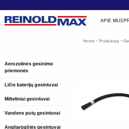
APIE MUS
P
Home
Produkcija
Ge
Aerozolinės gesinimo
priemonės
Ličio baterijų gesintuvai
Milteliniai gesintuvai
Vandens putų gesintuvai
Angliarūgštės gesintuvai