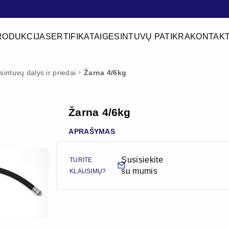
RODUKCIJA
SERTIFIKATAI
GESINTUVŲ PATIKRA
KONTAKT
sintuvų dalys ir priedai
Žarna 4/6kg
Žarna 4/6kg
APRAŠYMAS
Susisiekite
TURITE
su mumis
KLAUSIMŲ?