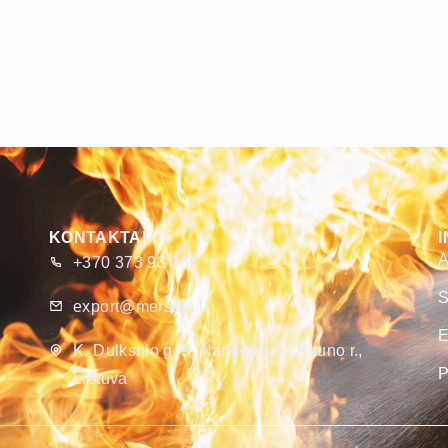
KONTAKTAI
A
+370 373 93 666
S
export@merseta.lt
E
K. Dulksnio g. 9, Narsiečių k., Kauno r.,
P
Lietuva