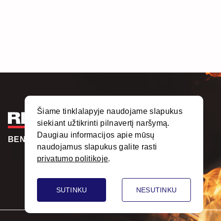
Šiame tinklalapyje naudojame slapukus
siekiant užtikrinti pilnavertį naršymą.
Daugiau informacijos apie mūsų
BENDRAUKIME
naudojamus slapukus galite rasti
privatumo politikoje
.
SUTINKU
NESUTINKU