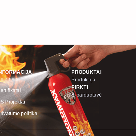
INFORMACIJA
PRODUKTAI
pie mus
Produkcija
PIRKTI
ertifikatai
E-parduotuvė
S Projektai
rivatumo politika