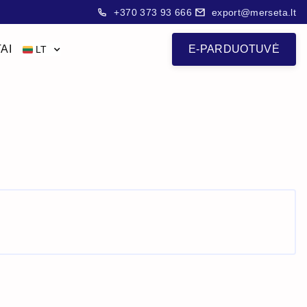
+370 373 93 666
export@merseta.lt
AI
E-PARDUOTUVĖ
LT