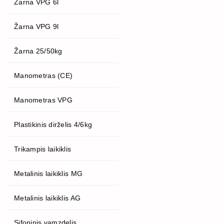
Žarna VPG 6l
Žarna VPG 9l
Žarna 25/50kg
Manometras (CE)
Manometras VPG
Plastikinis dirželis 4/6kg
Trikampis laikiklis
Metalinis laikiklis MG
Metalinis laikiklis AG
Sifoninis vamzdelis