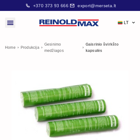
+370 373 93 666
export@merseta.lt
LT
Gesinimo
Gaisrinio švirkšto
Home
Produkcija
medžiagos
kapsulės