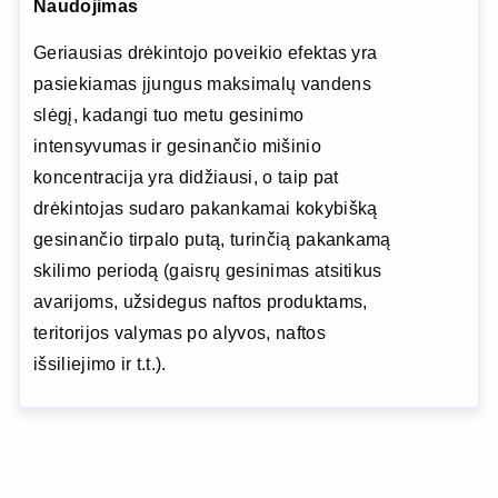
Naudojimas
Geriausias drėkintojo poveikio efektas yra
pasiekiamas įjungus maksimalų vandens
slėgį, kadangi tuo metu gesinimo
intensyvumas ir gesinančio mišinio
koncentracija yra didžiausi, o taip pat
drėkintojas sudaro pakankamai kokybišką
gesinančio tirpalo putą, turinčią pakankamą
skilimo periodą (gaisrų gesinimas atsitikus
avarijoms, užsidegus naftos produktams,
teritorijos valymas po alyvos, naftos
išsiliejimo ir t.t.).