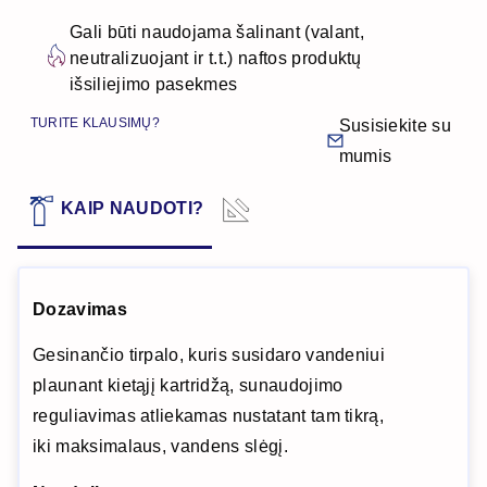
Gali būti naudojama šalinant (valant,
neutralizuojant ir t.t.) naftos produktų
išsiliejimo pasekmes
TURITE KLAUSIMŲ?
Susisiekite su
mumis
TECHNINIAI
KAIP NAUDOTI?
DUOMENYS
Dozavimas
Gesinančio tirpalo, kuris susidaro vandeniui
plaunant kietąjį kartridžą, sunaudojimo
reguliavimas atliekamas nustatant tam tikrą,
iki maksimalaus, vandens slėgį.