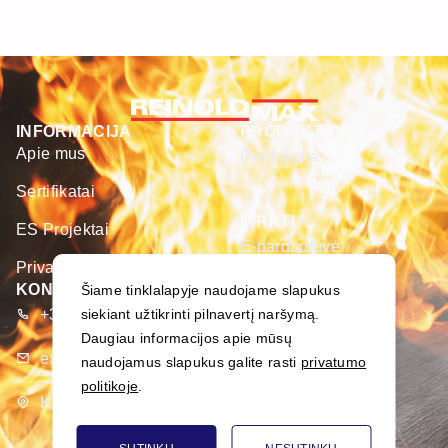
INFORMACIJA
PRODUKTAI
Apie mus
Produkcija
Sertifikatai
PIRKTI
ES Projektai
E-parduotuvė
Privatumo politika
KONTAKTAI
Šiame tinklalapyje naudojame slapukus
+370 373 93 666
siekiant užtikrinti pilnavertį naršymą.
Daugiau informacijos apie mūsų
export@merseta.lt
naudojamus slapukus galite rasti
privatumo
politikoje
.
K. Dulksnio g. 9, Narsiečių k., Kauno r., Lietuva