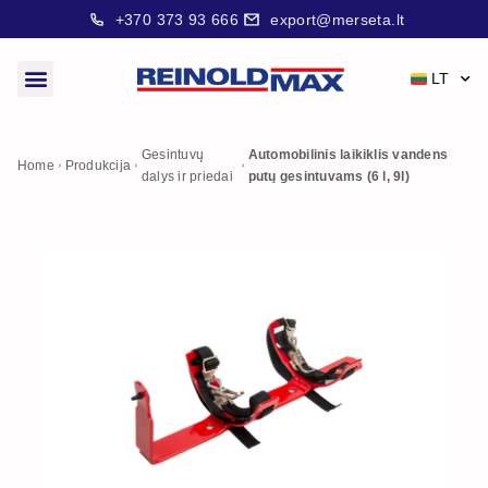
+370 373 93 666
export@merseta.lt
LT
Gesintuvų
Automobilinis laikiklis vandens
Home
Produkcija
dalys ir priedai
putų gesintuvams (6 l, 9l)