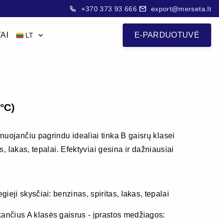
+370 373 93 666
export@merseta.lt
AI
E-PARDUOTUVĖ
LT
°C)
uojančiu pagrindu idealiai tinka B gaisrų klasei
as, lakas, tepalai. Efektyviai gesina ir dažniausiai
egieji skysčiai: benzinas, spiritas, lakas, tepalai
ikančius A klasės gaisrus - įprastos medžiagos: