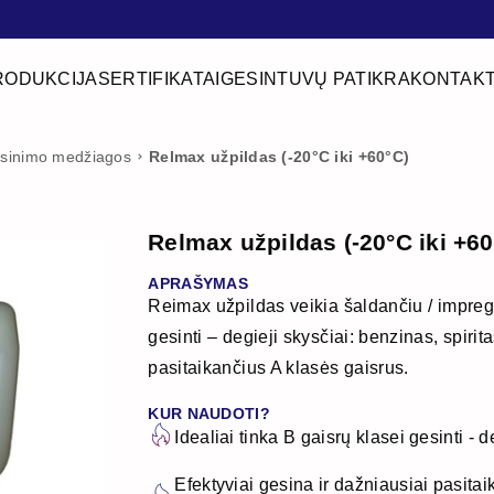
RODUKCIJA
SERTIFIKATAI
GESINTUVŲ PATIKRA
KONTAKT
sinimo medžiagos
Relmax užpildas (-20°C iki +60°C)
Relmax užpildas (-20°C iki +60
APRAŠYMAS
Reimax užpildas veikia šaldančiu / impregn
gesinti – degieji skysčiai: benzinas, spirit
pasitaikančius A klasės gaisrus.
KUR NAUDOTI?
Idealiai tinka B gaisrų klasei gesinti - d
Efektyviai gesina ir dažniausiai pasita