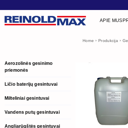
APIE MUS
P
Home
Produkcija
Ge
Aerozolinės gesinimo
priemonės
Ličio baterijų gesintuvai
Milteliniai gesintuvai
Vandens putų gesintuvai
Angliarūgštės gesintuvai