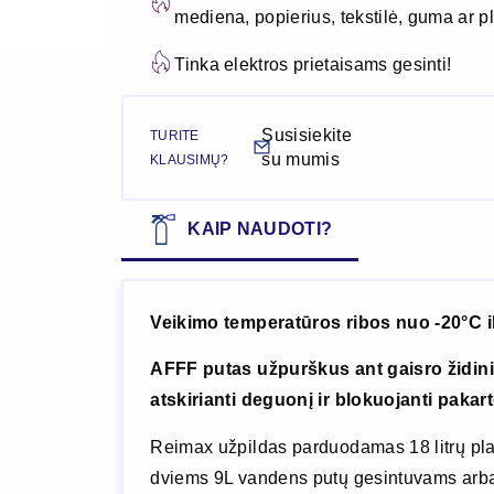
mediena, popierius, tekstilė, guma ar p
Tinka elektros prietaisams gesinti!
Susisiekite
TURITE
su mumis
KLAUSIMŲ?
KAIP NAUDOTI?
Veikimo temperatūros ribos nuo -20°C i
AFFF putas užpurškus ant gaisro židini
atskirianti deguonį ir blokuojanti pakar
Reimax užpildas parduodamas 18 litrų pla
dviems 9L vandens putų gesintuvams arba