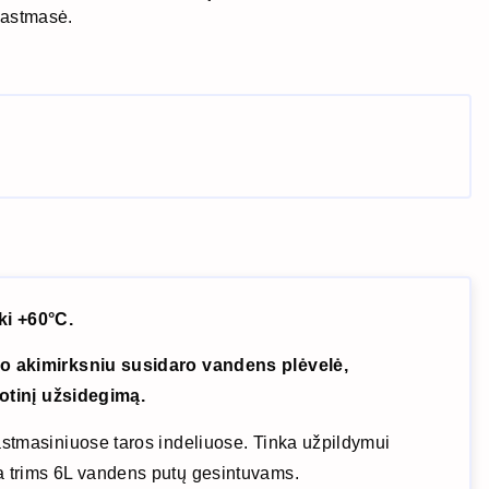
lastmasė.
ki +60°C.
o akimirksniu susidaro vandens plėvelė,
totinį užsidegimą.
stmasiniuose taros indeliuose. Tinka užpildymui
 trims 6L vandens putų gesintuvams.