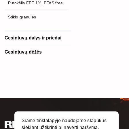
Putokšlis FFF 1%_PFAS free
Stiklo granulės
Gesintuvų dalys ir priedai
Gesintuvų dėžės
Šiame tinklalapyje naudojame slapukus
siekiant užtikrinti pilnavertį naršymą.