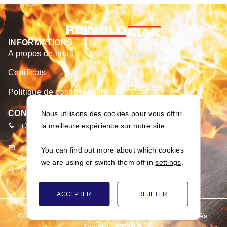
INFORMATIONS
PRODUITS
A propos de nous
Produits
Certificats
ACHETER
Politique de confidentialité
E-boutique
CONTACTS
Nous utilisons des cookies pour vous offrir
la meilleure expérience sur notre site.
+370 373 93 666
export@merseta.lt
You can find out more about which cookies
we are using or switch them off in
settings
.
K. Dulksnio g. 9, Narsiečių k., Kauno r., Lietuva
ACCEPTER
REJETER
© 2026
SARL «MERSETA». Tous les droits sont réservés.