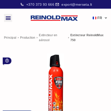
+370 373 93 666
export@merseta.lt
FR
Extincteur en
Extincteur ReinoldMax
Principal
Production
aérosol
750
Pour un incendie précoce