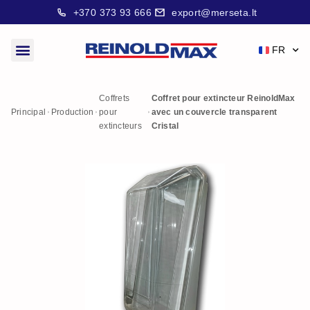
+370 373 93 666
export@merseta.lt
FR
Coffrets
Coffret pour extincteur ReinoldMax
Principal
Production
pour
avec un couvercle transparent
extincteurs
Cristal