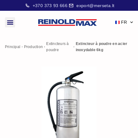
+370 373 93 666
export@merseta.lt
FR
Extincteurs à
Extincteur à poudre en acier
Principal
Production
poudre
inoxydable 6kg