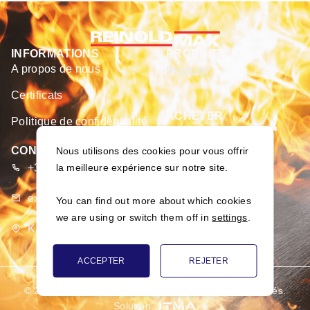
INFORMATIONS
PRODUITS
A propos de nous
Produits
Certificats
ACHETER
Politique de confidentialité
E-boutique
CONTACTS
Nous utilisons des cookies pour vous offrir
+370 373 93 666
la meilleure expérience sur notre site.
export@merseta.lt
You can find out more about which cookies
we are using or switch them off in
settings
.
K. Dulksnio g. 9, Narsiečių k., Kauno r., Lietuva
ACCEPTER
REJETER
© 2026
SARL «MERSETA». Tous les droits sont réservés.
Solution