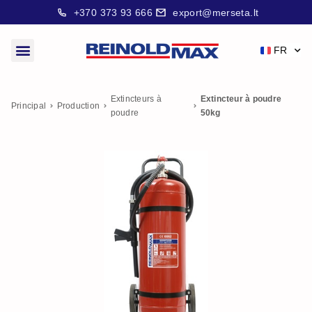
+370 373 93 666
export@merseta.lt
FR
Extincteurs à
Extincteur à poudre
Principal
Production
poudre
50kg