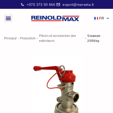
+370 373 93 666
export@merseta.lt
FR
Pièces et accessoires des
Soupape
Principal
Production
extincteurs
25/50kg