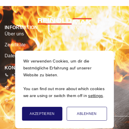
INFORMATION
PRODUKTE
Über uns
Produkte
Zertifikate
KAUFEN
Datenschutzerklärung
E-Shop
Wir verwenden Cookies, um dir die
KONTAKT
bestmögliche Erfahrung auf unserer
Website zu bieten.
+370 373 93 666
export@merseta.lt
You can find out more about which cookies
we are using or switch them off in
settings
.
K. Dulksnio g. 9, Narsiečių k., Kauno r., Lietuva
AKZEPTIEREN
ABLEHNEN
© 2026
UAB Merseta. Alle Rechte vorbehalten.