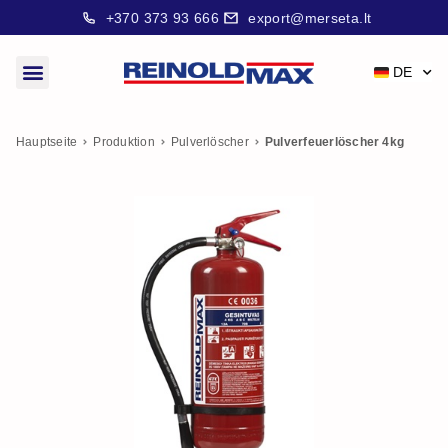
+370 373 93 666
export@merseta.lt
DE
Hauptseite
Produktion
Pulverlöscher
Pulverfeuerlöscher 4kg