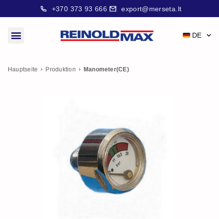
+370 373 93 666
export@merseta.lt
DE
Hauptseite
Produktion
Manometer(CE)